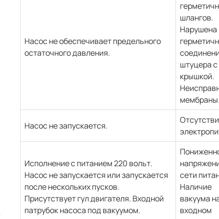
герметичн
шлангов.
Нарушена
Насос не обеспечивает предельного
герметичн
остаточного давления.
соединен
штуцера с
крышкой.
Неисправ
мембраны
Отсутстви
Насос не запускается.
электропи
Пониженн
Исполнение с питанием 220 вольт.
напряжени
Насос не запускается или запускается
сети питан
после нескольких пусков.
Наличие
Присутствует гул двигателя. Входной
вакуума н
патрубок насоса под вакуумом.
входном