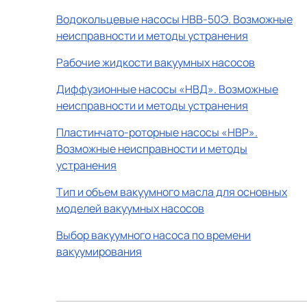
Водокольцевые насосы НВВ-50Э. Возможные
неисправности и методы устранения
Рабочие жидкости вакуумных насосов
Диффузионные насосы «НВД». Возможные
неисправности и методы устранения
Пластинчато-роторные насосы «НВР».
Возможные неисправности и методы
устранения
Тип и объем вакуумного масла для основных
моделей вакуумных насосов
Выбор вакуумного насоса по времени
вакуумирования