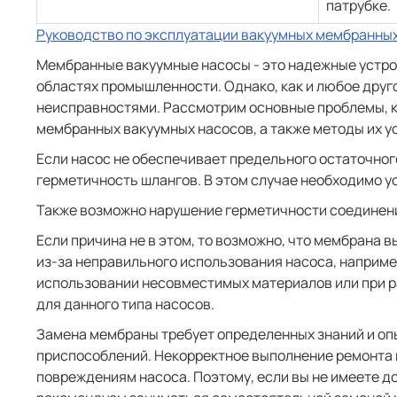
патрубке.
Руководство по эксплуатации вакуумных мембранны
Мембранные вакуумные насосы - это надежные устро
областях промышленности. Однако, как и любое друго
неисправностями. Рассмотрим основные проблемы, к
мембранных вакуумных насосов, а также методы их у
Если насос не обеспечивает предельного остаточног
герметичность шлангов. В этом случае необходимо у
Также возможно нарушение герметичности соединени
Если причина не в этом, то возможно, что мембрана 
из-за неправильного использования насоса, наприме
использовании несовместимых материалов или при р
для данного типа насосов.
Замена мембраны требует определенных знаний и опы
приспособлений. Некорректное выполнение ремонта 
повреждениям насоса. Поэтому, если вы не имеете д