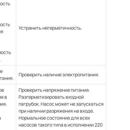
ость
ость
Устранить негерметичность.
ия
ность
.
е
Проверить наличие электропитания.
тания.
ое
Проверить напряжение питания.
е в
Разгерметизировать входной
ия.
патрубок. Насос может не запускаться
при наличии разряжения на входе.
а
Нормальное состояние для всех
насосов такого типа в исполнении 220