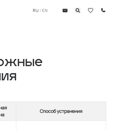
RU
|
EN
можные
ния
ная
Способ устранения
на