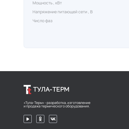
Мощность , кВт
Напряжение питающей сети , В
Число фаз
ТУЛА-ТЕРМ
«Тула-Терм» - разработка, изготовление
и продажа термического оборудования.