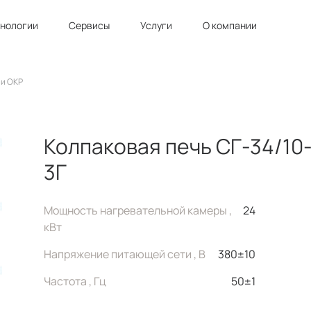
хнологии
Сервисы
Услуги
О компании
 и ОКР
Колпаковая печь СГ-34/10
3Г
Мощность нагревательной камеры ,
24
кВт
Напряжение питающей сети , В
380±10
Частота , Гц
50±1