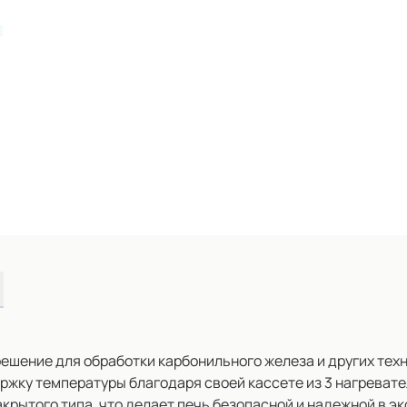
решение для обработки карбонильного железа и других тех
ержку температуры благодаря своей кассете из 3 нагрева
крытого типа, что делает печь безопасной и надежной в э