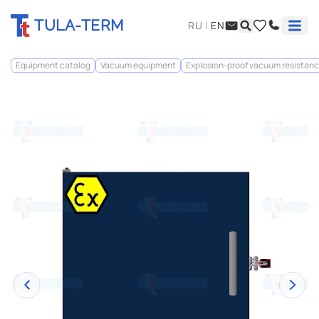
TULA-TERM
RU
|
EN
Equipment catalog
Vacuum equipment
Explosion-proof vacuum resistanc