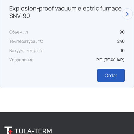
Explosion-proof vacuum electric furnace
SNV-90
Объем , л
90
Температура , °C
240
Вакуум , мм.рт.ст
10
Управление
PID (TC4Y-14R)
Order
TULA-TERM