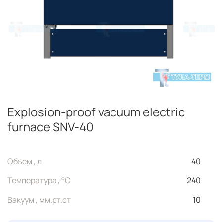
Explosion-proof vacuum electric
furnace SNV-40
Объем , л
40
Температура , °C
240
Вакуум , мм.рт.ст
10