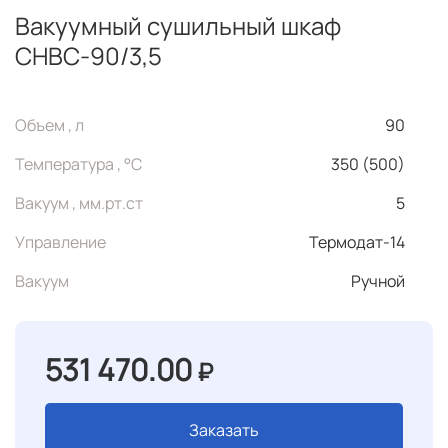
Вакуумный сушильный шкаф
СНВС-90/3,5
Объем , л
90
Температура , °C
350 (500)
Вакуум , мм.рт.ст
5
Управление
Термодат-14
Вакуум
Ручной
531 470.00
₽
Заказать