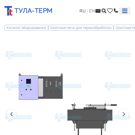
ТУЛА-ТЕРМ
RU
|
EN
Каталог оборудования
Шахтные печи для термообработки
Шахтные п