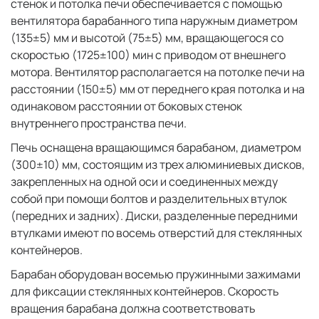
стенок и потолка печи обеспечивается с помощью
вентилятора барабанного типа наружным диаметром
(135±5) мм и высотой (75±5) мм, вращающегося со
скоростью (1725±100) мин с приводом от внешнего
мотора. Вентилятор располагается на потолке печи на
расстоянии (150±5) мм от переднего края потолка и на
одинаковом расстоянии от боковых стенок
внутреннего пространства печи.
Печь оснащена вращающимся барабаном, диаметром
(300±10) мм, состоящим из трех алюминиевых дисков,
закрепленных на одной оси и соединенных между
собой при помощи болтов и разделительных втулок
(передних и задних). Диски, разделенные передними
втулками имеют по восемь отверстий для стеклянных
контейнеров.
Барабан оборудован восемью пружинными зажимами
для фиксации стеклянных контейнеров. Скорость
вращения барабана должна соответствовать