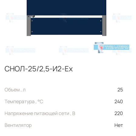
СНОЛ-25/2,5-И2-Ех
Объем , л
25
Температура , °C
240
Напряжение питающей сети , В
220
Вентилятор
Нет