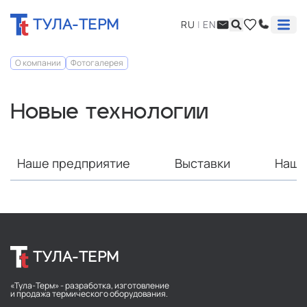
ТУЛА-ТЕРМ
RU
|
EN
О компании
Фотогалерея
Новые технологии
Наше предприятие
Выставки
Наши
ТУЛА-ТЕРМ
«Тула-Терм» - разработка, изготовление
и продажа термического оборудования.