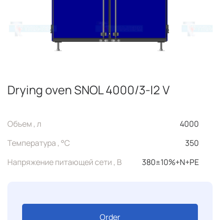
Drying oven SNOL 4000/3-I2 V
Объем , л
4000
Температура , °C
350
Напряжение питающей сети , В
380±10%+N+PE
Order