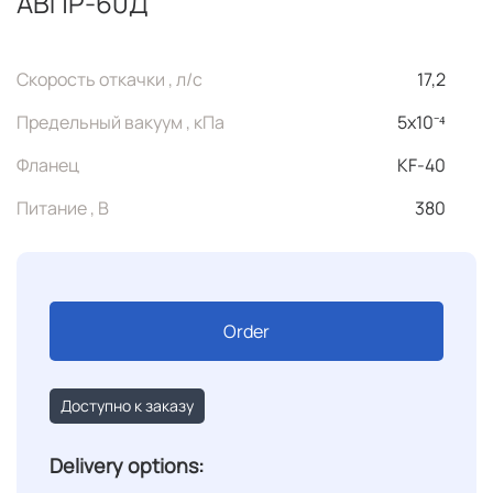
АВПР-60Д
Скорость откачки , л/с
17,2
Предельный вакуум , кПа
5x10⁻⁴
Фланец
KF-40
Питание , В
380
Order
Доступно к заказу
Delivery options: