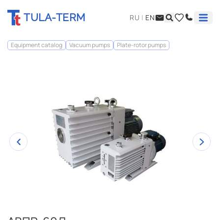
TULA-TERM
RU
|
EN
Equipment catalog
Vacuum pumps
Plate-rotor pumps