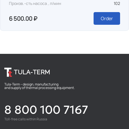
Произв.-сть насоса , л/мин
102
6 500.00 ₽
Order
TULA-TERM
Tula-Term – design, manufacturing
and supply of thermal processing equipment.
8 800 100 7167
Toll-free calls within Russia