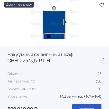
Доступно к заказу
Вакуумный сушильный шкаф
СНВС-25/3,5-РТ-Н
Объем , л
25
Температура , °C
350
Вакуум , мм.рт.ст
10
Управление
ПИД регулятор (TC4Y-14R)