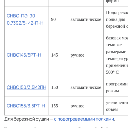
формы
Подогрева
СНВС-ПЭ-90-
90
автоматическое
полка для
0.7392/5-И2-П-Н
бережной 
базовая мо
теми же
размерами
СНВС145/5РТ-Н
145
ручное
температу
применени
500° C
программ
СНВС150/3.5И2ПН
150
автоматическое
режим
увеличенн
СНВС155/3.5РТ-Н
155
ручное
объём
Для бережной сушки —
с подогреваемыми полками
.