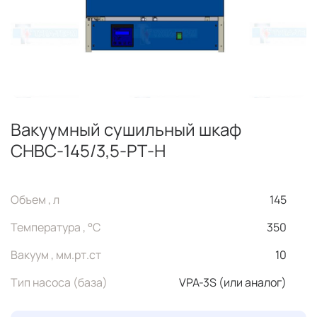
Вакуумный сушильный шкаф
СНВС-145/3,5-РТ-Н
Объем , л
145
Температура , °C
350
Вакуум , мм.рт.ст
10
Тип насоса (база)
VPA-3S (или аналог)