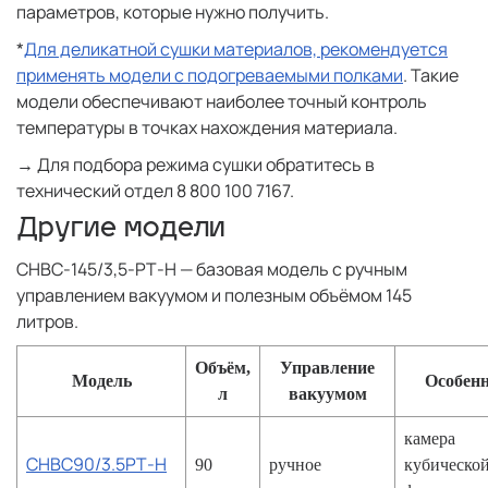
параметров, которые нужно получить.
*
Для деликатной сушки материалов, рекомендуется
применять модели с подогреваемыми полками
. Такие
модели обеспечивают наиболее точный контроль
температуры в точках нахождения материала.
→ Для подбора режима сушки обратитесь в
технический отдел 8 800 100 7167.
Другие модели
СНВС-145/3,5-РТ-Н — базовая модель с ручным
управлением вакуумом и полезным объёмом 145
литров.
Объём,
Управление
Модель
Особенн
л
вакуумом
камера
СНВС90/3.5РТ-Н
90
ручное
кубическо