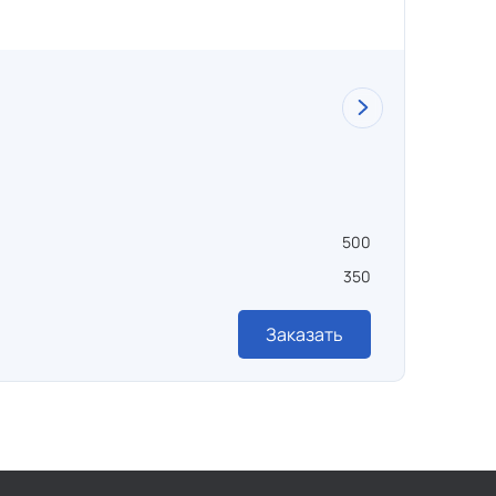
Суши
500
Объем ,
350
Темпера
Заказать