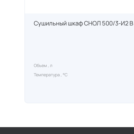
Сушильный шкаф СНОЛ 500/3-И2 В
Объем , л
Температура , °C