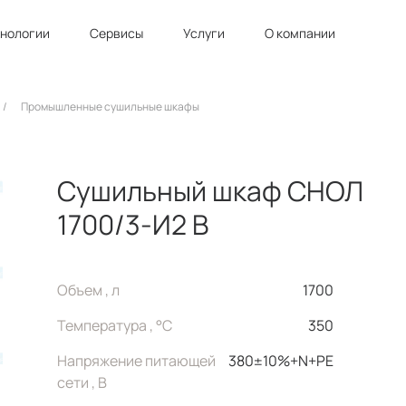
хнологии
Сервисы
Услуги
О компании
/
Промышленные сушильные шкафы
Сушильный шкаф СНОЛ
1700/3-И2 В
Объем , л
1700
Температура , °C
350
Напряжение питающей
380±10%+N+PE
сети , В