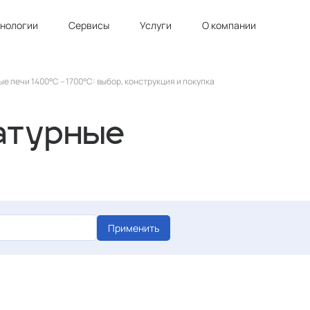
хнологии
Сервисы
Услуги
О компании
 печи 1400°C – 1700°C: выбор, конструкция и покупка
атурные
Применить