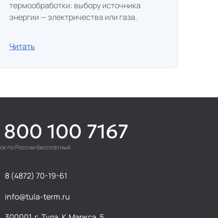
термообработки: выбору источника
энергии — электричества или газа.
Читать
 800 100 7167
ок по России бесплатный
8 (4872) 70-19-61
info@tula-term.ru
300001, г. Тула, К.Маркса, 5