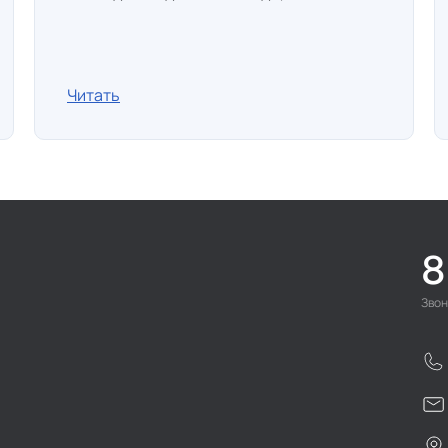
Читать
8
Звон