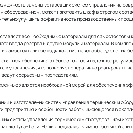
озможность замены устаревших систем управления на сов
м оборудованием, может изготовить шкаф в строгом соот
чительно улучшить эффективность производственных проц
оставляет все необходимые материалы для самостоятельн
го ввода резерва и другие модули и материалы. В компле
ить самостоятельное подключение нового оборудования бе
ованием обеспечивают более точное и надежное регулиро
 и управления, что позволяет оперативно реагировать н
приведут к серьезным последствиям.
еменные является необходимой мерой для обеспечения э
нии и изготовлении систем управления термическим обо
ти предприятия и особенности работы имеющегося в экспл
евших систем управления термическим оборудованием и хо
мпанию Тула-Терм. Наши специалисты имеют большой опыт